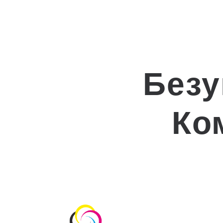
Безу
Ко