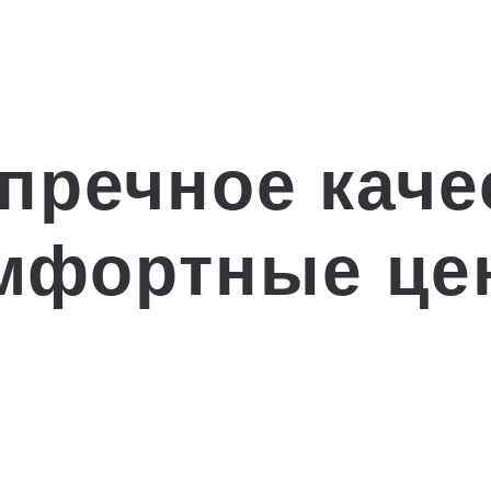
пречное каче
мфортные це